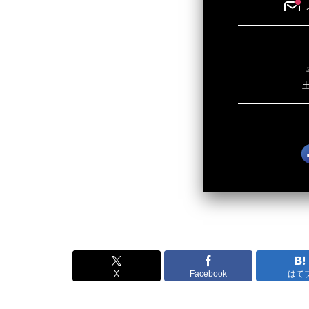
土
X
Facebook
はて