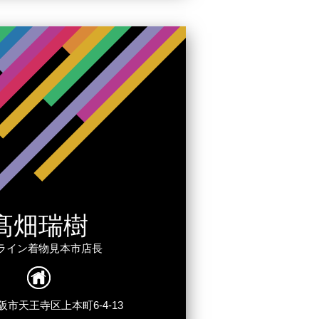
髙畑瑞樹
ライン着物見本市店長
市天王寺区上本町6-4-13