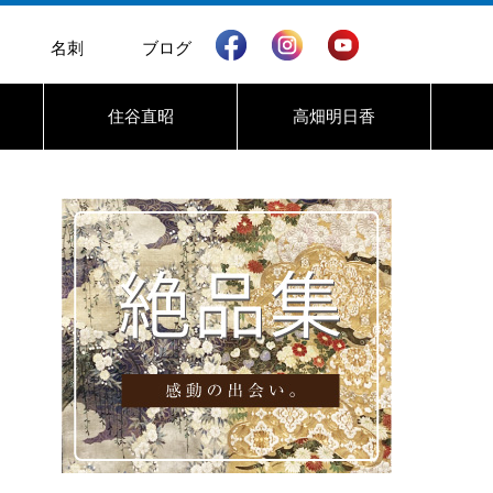
名刺
ブログ
住谷直昭
高畑明日香